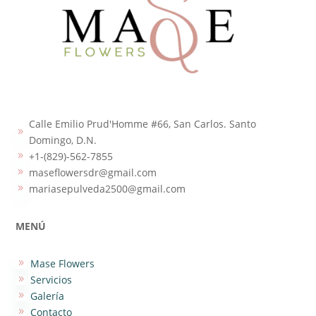
Calle Emilio Prud'Homme #66, San Carlos. Santo
9
Domingo, D.N.
+1-(829)-562-7855
9
maseflowersdr@gmail.com
9
mariasepulveda2500@gmail.com
9
MENÚ
Mase Flowers
9
Servicios
9
Galería
9
Contacto
9