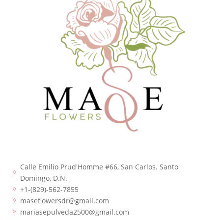
Calle Emilio Prud'Homme #66, San Carlos. Santo
9
Domingo, D.N.
+1-(829)-562-7855
9
maseflowersdr@gmail.com
9
mariasepulveda2500@gmail.com
9