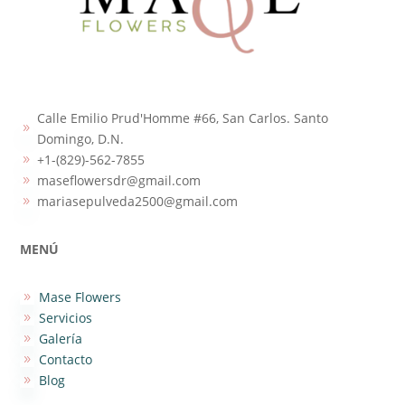
Calle Emilio Prud'Homme #66, San Carlos. Santo
9
Domingo, D.N.
+1-(829)-562-7855
9
maseflowersdr@gmail.com
9
mariasepulveda2500@gmail.com
9
MENÚ
Mase Flowers
9
Servicios
9
Galería
9
Contacto
9
Blog
9