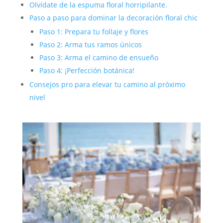
Olvídate de la espuma floral horripilante.
Paso a paso para dominar la decoración floral chic
Paso 1: Prepara tu follaje y flores
Paso 2: Arma tus ramos únicos
Paso 3: Arma el camino de ensueño
Paso 4: ¡Perfección botánica!
Consejos pro para elevar tu camino al próximo
nivel